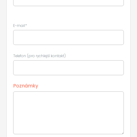
E-mail*
Telefon (pro rychlejší kontakt)
Poznámky
Leaflet
|
©
Koobcamp S.r.l.