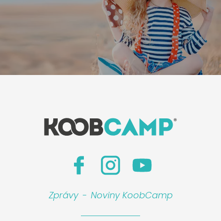
Zprávy
-
Noviny KoobCamp