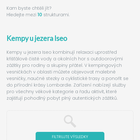
Kam byste chtěli jít?
Hledejte mezi
10
strukturami.
Kempy u jezera Iseo
Kempy u jezera Iseo kombinují relaxaci uprostřed
křišťálově čisté vody a okolních hor s outdoorovými
zážitky pro rodiny a skupiny přátel. V kempingových
vesničkách v oblasti můžete objevovat malebné
vesničky, naučné stezky a cyklistické trasy a ponořit se
do přírodní krásy Lombardie. Zařízení nabízejí služby
pro všechny věkové kategorie a řadu aktivit, které
zajišťují pohodlný pobyt plný autentických zážitků.
FILTRUJTE VÝSLEDKY