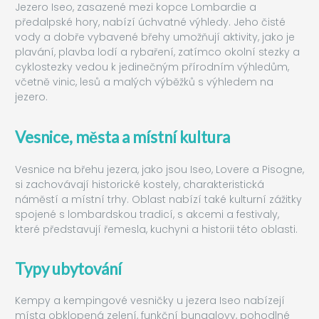
Jezero Iseo, zasazené mezi kopce Lombardie a
předalpské hory, nabízí úchvatné výhledy. Jeho čisté
vody a dobře vybavené břehy umožňují aktivity, jako je
plavání, plavba lodí a rybaření, zatímco okolní stezky a
cyklostezky vedou k jedinečným přírodním výhledům,
včetně vinic, lesů a malých výběžků s výhledem na
jezero.
Vesnice, města a místní kultura
Vesnice na břehu jezera, jako jsou Iseo, Lovere a Pisogne,
si zachovávají historické kostely, charakteristická
náměstí a místní trhy. Oblast nabízí také kulturní zážitky
spojené s lombardskou tradicí, s akcemi a festivaly,
které představují řemesla, kuchyni a historii této oblasti.
Typy ubytování
Kempy a kempingové vesničky u jezera Iseo nabízejí
místa obklopená zelení, funkční bungalovy, pohodlné