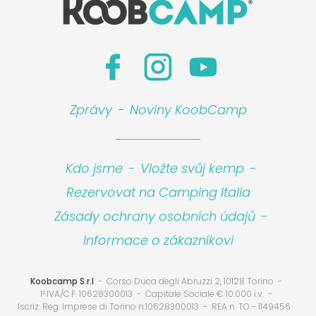
Zprávy
-
Noviny KoobCamp
Kdo jsme
-
Vložte svůj kemp
-
Rezervovat na Camping Italia
Zásady ochrany osobních údajů
-
Informace o zákazníkovi
Koobcamp S.r.l
Corso Duca degli Abruzzi 2, 10128 Torino
P.IVA/C.F. 10628300013
Capitale Sociale € 10.000 i.v.
Iscriz. Reg. Imprese di Torino n.10628300013
REA n. TO - 1149456