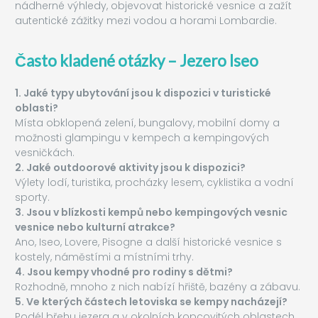
nádherné výhledy, objevovat historické vesnice a zažít
autentické zážitky mezi vodou a horami Lombardie.
Často kladené otázky – Jezero Iseo
1. Jaké typy ubytování jsou k dispozici v turistické
oblasti?
Místa obklopená zelení, bungalovy, mobilní domy a
možnosti glampingu v kempech a kempingových
vesničkách.
2. Jaké outdoorové aktivity jsou k dispozici?
Výlety lodí, turistika, procházky lesem, cyklistika a vodní
sporty.
3. Jsou v blízkosti kempů nebo kempingových vesnic
vesnice nebo kulturní atrakce?
Ano, Iseo, Lovere, Pisogne a další historické vesnice s
kostely, náměstími a místními trhy.
4. Jsou kempy vhodné pro rodiny s dětmi?
Rozhodně, mnoho z nich nabízí hřiště, bazény a zábavu.
5. Ve kterých částech letoviska se kempy nacházejí?
Podél břehu jezera a v okolních kopcovitých oblastech,