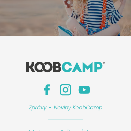
Zprávy
-
Noviny KoobCamp