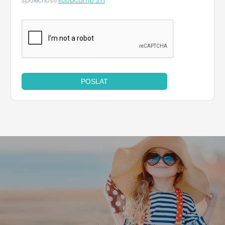
společností
KoobCamp S.r.l
*
POSLAT