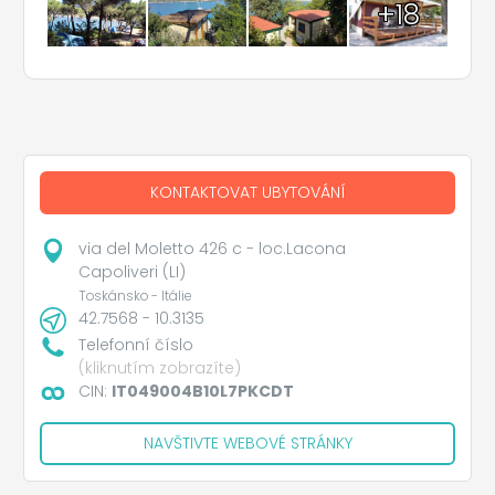
+18
KONTAKTOVAT UBYTOVÁNÍ
via del Moletto 426 c - loc.Lacona
Capoliveri (LI)
Toskánsko - Itálie
42.7568 - 10.3135
Telefonní číslo
(kliknutím zobrazíte)
CIN:
IT049004B10L7PKCDT
NAVŠTIVTE WEBOVÉ STRÁNKY