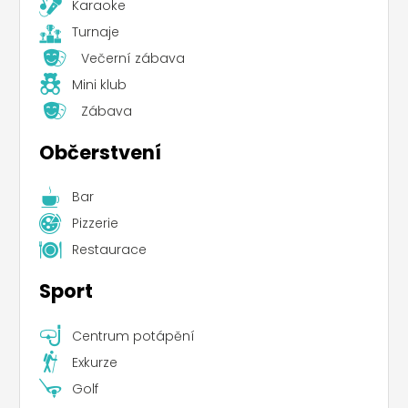
Karaoke
Turnaje
Večerní zábava
Mini klub
Zábava
Občerstvení
Bar
Pizzerie
Restaurace
Sport
Centrum potápění
Exkurze
Golf