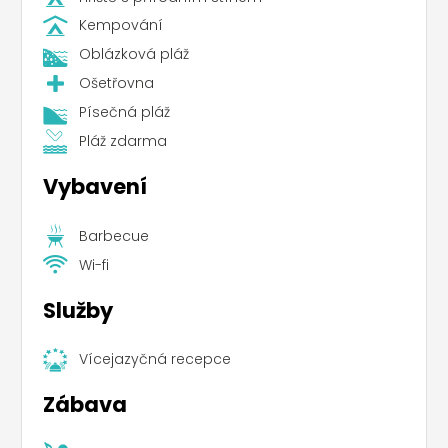
Kempování
Oblázková pláž
Ošetřovna
Písečná pláž
Pláž zdarma
Vybavení
Barbecue
Wi-fi
Služby
Vícejazyčná recepce
Zábava