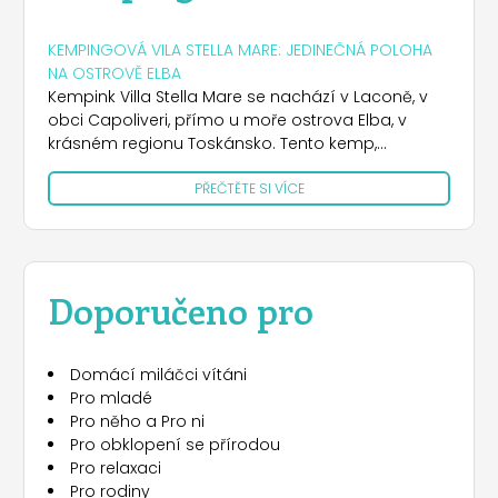
KEMPINGOVÁ VILA STELLA MARE: JEDINEČNÁ POLOHA
NA OSTROVĚ ELBA
Kempink Villa Stella Mare se nachází v Laconě, v
obci Capoliveri, přímo u moře ostrova Elba, v
krásném regionu Toskánsko. Tento kemp,
ponořený do národního parku Toskánské
PŘEČTĚTE SI VÍCE
souostroví, nabízí ideální polohu pro ty, kteří
chtějí spojit dovolenou u moře s poznáváním
přírodních krás ostrova’. Kemp je otevřen od
dubna do října a nabízí různá řešení ubytování,
včetně míst pro karavany a obytné přívěsy, stanů
Doporučeno pro
k pronájmu, chatek-bungalovů a řešení
glampingu.
Domácí miláčci vítáni
ŘEŠENÍ PRO OBYVATELSTVO
Pro mladé
Kemp nabízí 247 míst rozdělených do tří typů a
Pro něho a Pro ni
velikostí, vhodných pro různé potřeby, včetně míst
Pro obklopení se přírodou
pro karavany a obytné přívěsy. Ti, kteří si nechtějí
Pro relaxaci
přivézt vlastní stan, se mohou rozhodnout pro
Pro rodiny
pronajaté stany, které jsou k dispozici ve dvou