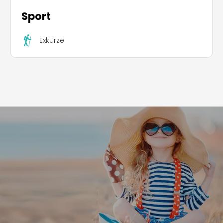
Sport
Exkurze
Leaflet
|
©
Koobcamp S.r.l.