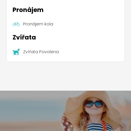
Pronájem
Pronájem kola
Zvířata
Zvířata Povolena
Leaflet
|
©
Koobcamp S.r.l.