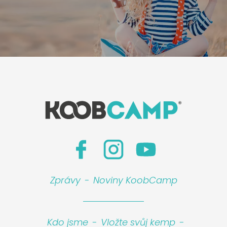
Zprávy
-
Noviny KoobCamp
Kdo jsme
-
Vložte svůj kemp
-