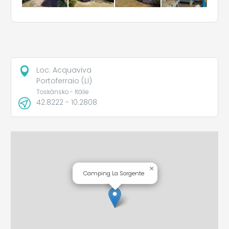
Loc. Acquaviva
Portoferraio (LI)
Toskánsko - Itálie
42.8222 - 10.2808
×
Camping La Sorgente