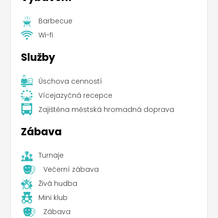
Barbecue
Wi-fi
Služby
Úschova cenností
Vícejazyčná recepce
Zajištěna městská hromadná doprava
Zábava
Turnaje
Večerní zábava
Živá hudba
Mini klub
Zábava