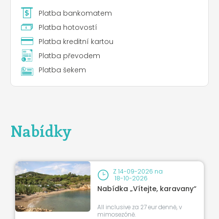
Platba bankomatem
Platba hotovostí
Platba kreditní kartou
Platba převodem
Platba šekem
Nabídky
Leaflet
|
©
Koobcamp S.r.l.
Z
14-09-2026
na
18-10-2026
Nabídka „Vítejte, karavany“
All inclusive za 27 eur denně, v
mimosezóně.