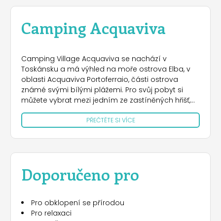
Camping Acquaviva
Camping Village Acquaviva se nachází v
Toskánsku a má výhled na moře ostrova Elba, v
oblasti Acquaviva Portoferraio, části ostrova
známé svými bílými plážemi. Pro svůj pobyt si
můžete vybrat mezi jedním ze zastíněných hřišť,
kam se vejdou stany, karavany a karavany.
PŘEČTĚTE SI VÍCE
Některé se nacházejí přímo u moře, zatímco jiné
mají panoramatickou polohu a jsou obklopeny
přírodou. Alternativně se můžete rozhodnout pro
chaty navržené pro dvě až pět osob, plně
vybavené nádobím a domácím a ložním
Doporučeno pro
prádlem, některé s výhledem na moře, jak ve
standardní verzi, tak ve verzi tzv. top line, se
strukturami nejnovější generace . K dispozici jsou
Pro obklopení se přírodou
také bungalovy/chaty, také vybavené a s krytou
Pro relaxaci
verandou, které se nacházejí kousek od moře.