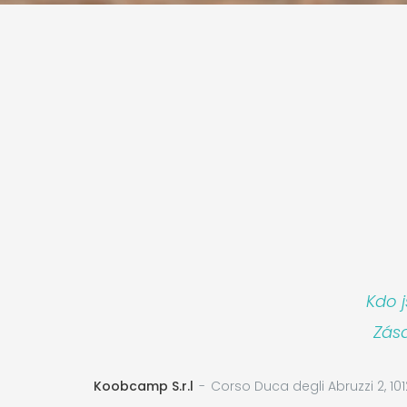
Kdo 
Zás
Koobcamp S.r.l
Corso Duca degli Abruzzi 2, 101