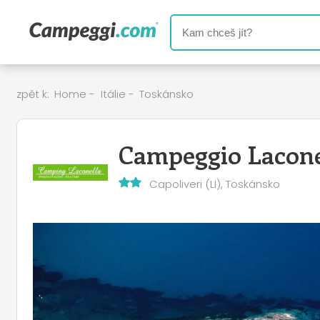
zpět k:
Home
-
Itálie
-
Toskánsko
Campeggio Lacone
Capoliveri (LI), Toskánsko