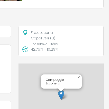
Fraz. Lacona
Capoliveri (LI)
Toskánsko - Itálie
42.7571 - 10.2971
×
Campeggio
Laconella