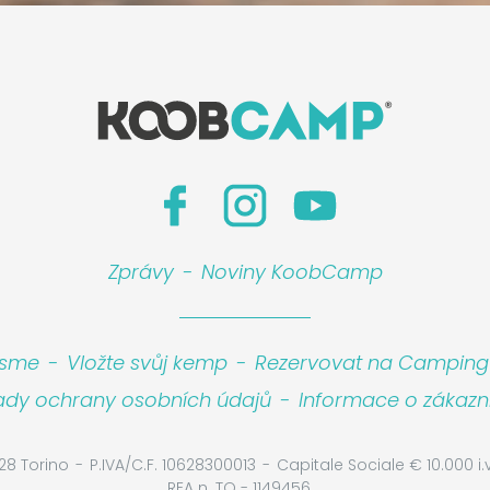
Zprávy
-
Noviny KoobCamp
jsme
-
Vložte svůj kemp
-
Rezervovat na Camping I
ady ochrany osobních údajů
-
Informace o zákazn
28 Torino
P.IVA/C.F. 10628300013
Capitale Sociale € 10.000 i.v
REA n. TO - 1149456