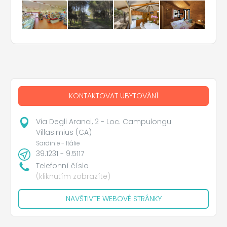
+11
KONTAKTOVAT UBYTOVÁNÍ
Via Degli Aranci, 2 - Loc. Campulongu
Villasimius (CA)
Sardinie - Itálie
39.1231 - 9.5117
Telefonní číslo
(kliknutím zobrazíte)
NAVŠTIVTE WEBOVÉ STRÁNKY