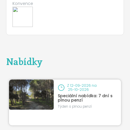
Konvence
Nabídky
Leaflet
|
©
Koobcamp S.r.l.
Z
12-09-2026
na
25-10-2026
Speciální nabídka: 7 dní s
plnou penzí
Týden s plnou penzí