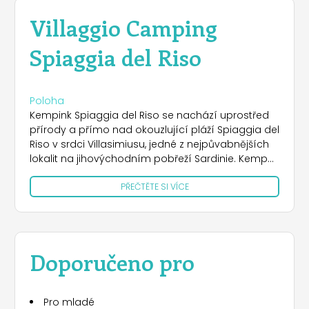
Villaggio Camping
Spiaggia del Riso
Poloha
Kempink Spiaggia del Riso se nachází uprostřed
přírody a přímo nad okouzlující pláží Spiaggia del
Riso v srdci Villasimiusu, jedné z nejpůvabnějších
lokalit na jihovýchodním pobřeží Sardinie. Kemp
se rozkládá na 60 000 metrech čtverečních
PŘEČTĚTE SI VÍCE
středomořského borovicového lesa a má přímý
přístup k moři a nachází se v privilegované
oblasti, odkud se dá dojít i na nedalekou pláž
Campulongu a do turistického přístavu. Oblast,
která je součástí chráněné mořské oblasti Capo
Doporučeno pro
Carbonara, je přírodním rájem, ideálním pro
milovníky nedotčených pláží, křišťálově čisté vody
a úchvatných výhledů. Kromě moře nabízí
Pro mladé
Villasimius i řadu kulturních zajímavostí: místní