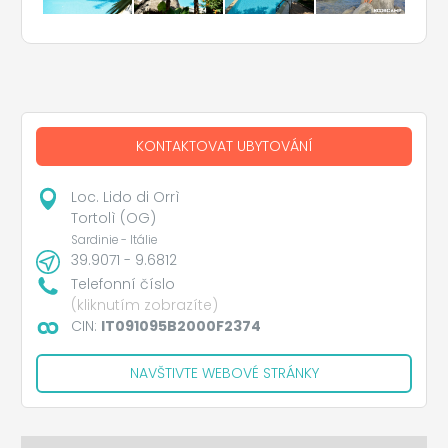
KONTAKTOVAT UBYTOVÁNÍ
Loc. Lido di Orrì
Tortolì (OG)
Sardinie - Itálie
39.9071 - 9.6812
Telefonní číslo
(kliknutím zobrazíte)
CIN:
IT091095B2000F2374
NAVŠTIVTE WEBOVÉ STRÁNKY