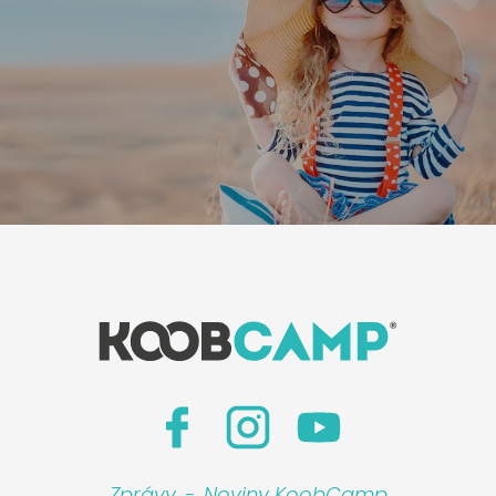
Zprávy
-
Noviny KoobCamp