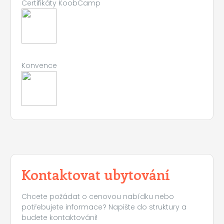
Certifikáty KoobCamp
Konvence
Kontaktovat ubytování
Leaflet
|
©
Koobcamp S.r.l.
Chcete požádat o cenovou nabídku nebo
potřebujete informace? Napište do struktury a
budete kontaktováni!