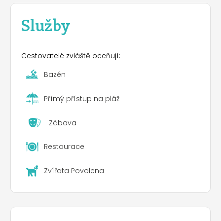
Oblast nabízí širokou škálu zajímavých výletů,
které si můžete vybrat po moři i po souši; ale jen
Služby
hra obrazů a vůní může plně popsat kouzlo a
harmonii Ogliastry.
Cestovatelé zvláště oceňují:
Bazén
Přímý přístup na pláž
Zábava
Restaurace
Zvířata Povolena