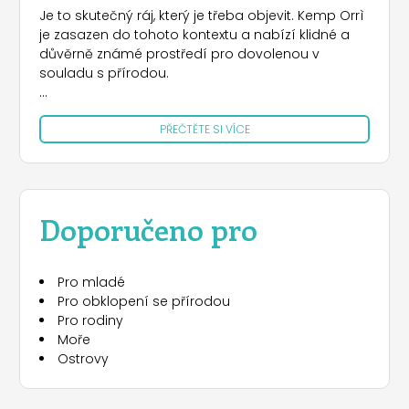
Je to skutečný ráj, který je třeba objevit. Kemp Orrì
je zasazen do tohoto kontextu a nabízí klidné a
důvěrně známé prostředí pro dovolenou v
souladu s přírodou.
Sousedí přímo s širokou písečnou pláží. Nejen
PŘEČTĚTE SI VÍCE
koupání v moři, ale i koupání v nádherném
bazénu je to, co vám kemp Orrì nabízí. Kromě
parcel a moderního, komfortního sociálního
zařízení, bungalovů, dřevěných chatek, mobilních
domků, restaurace, baru, pizzerie, minimarketu,
Doporučeno pro
dětského hřiště, stolního fotbalu, stolního tenisu,
jízdních kol, praček, zábavy pouze v červenci a
srpnu až do půlnoci, 200 m tenisového kurtu.
Pro mladé
Pro obklopení se přírodou
Ogliastra se pyšní jednou z nejúchvatnějších krajin
Pro rodiny
Středomoří, označovanou jako mořský amfiteátr,
Moře
zahrnuje několik přírodních památek, nedotčené
Ostrovy
pláže a trasy pro pěší turistiku, horská kola a
horolezectví.