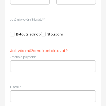
Leaflet
|
©
Koobcamp S.r.l.
Jaké ubytování hledáte?*
Bytová jednotka
Stoupání
Jak vás můžeme kontaktovat?
Jméno a příjmení*
E-mail*