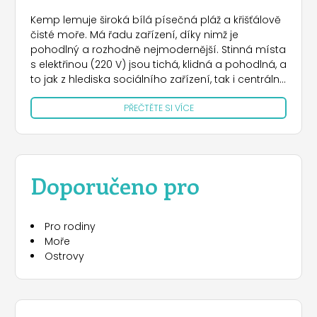
Kemp lemuje široká bílá písečná pláž a křišťálově
čisté moře. Má řadu zařízení, díky nimž je
pohodlný a rozhodně nejmodernější. Stinná místa
s elektřinou (220 V) jsou tichá, klidná a pohodlná, a
to jak z hlediska sociálního zařízení, tak i centrální
části kempu, kde najdete bar, tržnici, restauraci,
PŘEČTĚTE SI VÍCE
samoobslužnou restauraci a pizzerii. Kemp nabízí
výběr z rekreačních aktivit, jako je tenis, bowling,
fotbal na pět dopadů a dětské hřiště. Oblast
doporučujeme také milovníkům plachtění a
podmořského rybolovu. Jezdecká škola s
Doporučeno pro
jízdárnou je vzdálena pouhých 200 metrů.
Pro rodiny
Moře
Ostrovy