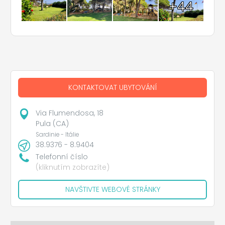
+44
KONTAKTOVAT UBYTOVÁNÍ
Via Flumendosa, 18
Pula (CA)
Sardinie - Itálie
38.9376 - 8.9404
Telefonní číslo
(kliknutím zobrazíte)
NAVŠTIVTE WEBOVÉ STRÁNKY