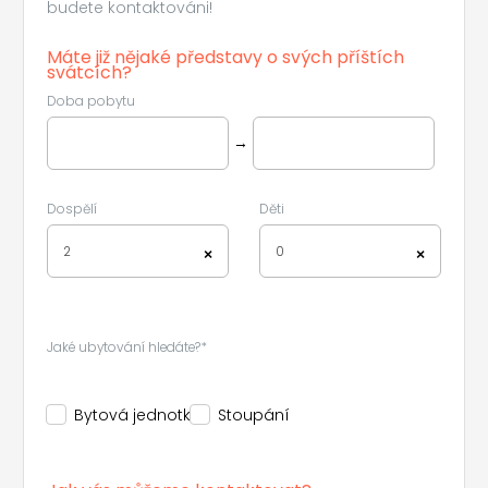
budete kontaktováni!
Máte již nějaké představy o svých příštích
svátcích?
Doba pobytu
→
Leaflet
|
©
Koobcamp S.r.l.
Dospělí
Děti
2
0
×
×
Jaké ubytování hledáte?*
Bytová jednotka
Stoupání