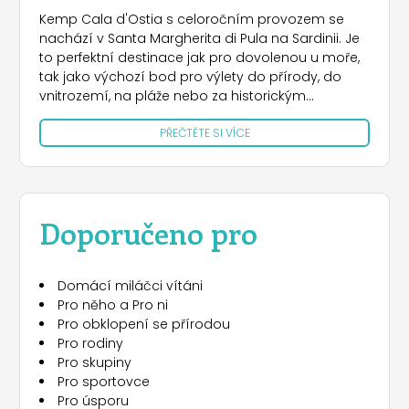
Kemp Cala d'Ostia s celoročním provozem se
nachází v Santa Margherita di Pula na Sardinii. Je
to perfektní destinace jak pro dovolenou u moře,
tak jako výchozí bod pro výlety do přírody, do
vnitrozemí, na pláže nebo za historickým
dědictvím regionu.
PŘEČTĚTE SI VÍCE
Pro váš pobyt budete mít k dispozici velká hřiště
vhodná pro vaše stany, karavany a karavany, s
připojením k elektrické síti a umístěná ve stínu.
Můžete se také rozhodnout ubytovat se v jednom
Doporučeno pro
z pronajatých karavanů s kuchyňským koutem,
lednicí a nádobím a vybaveným verandou se
stolem a židlemi. Alternativně se můžete
Domácí miláčci vítáni
rozhodnout pro mobilní domy se čtyřmi lůžky,
Pro něho a Pro ni
vybavené klimatizací a TV, se dvěma ložnicemi,
Pro obklopení se přírodou
obývacím pokojem s kuchyňským koutem,
Pro rodiny
koupelnou a dřevěnou verandou se stolem a
Pro skupiny
židlemi. Pokud cestujete karavanem, najdete také
Pro sportovce
službu karavanu a budete mít také možnost
Pro úsporu
požádat o službu zimního uskladnění, která je k