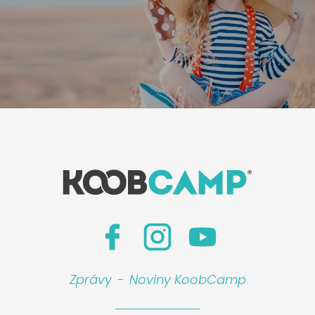
Leaflet
|
©
Koobcamp S.r.l.
Zprávy
-
Noviny KoobCamp