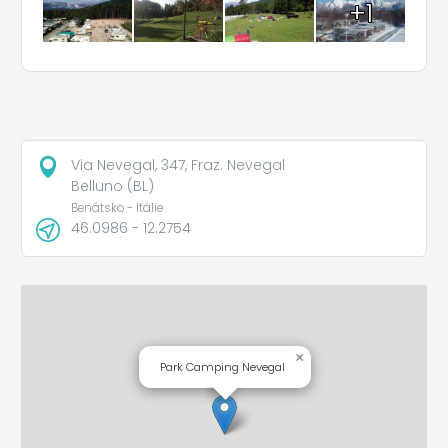
+1
Via Nevegal, 347, Fraz. Nevegal
Belluno (BL)
Benátsko - Itálie
46.0986 - 12.2754
×
Park Camping Nevegal