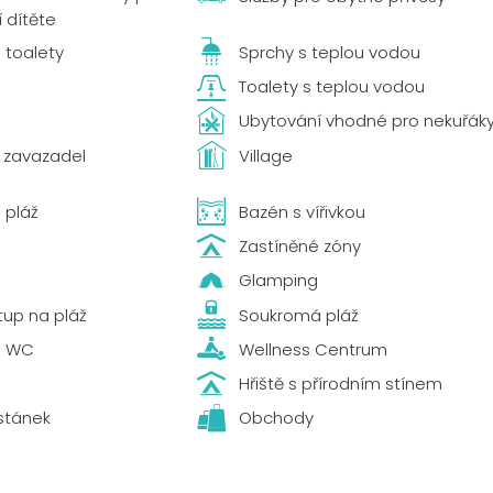
 dítěte
 toalety
Sprchy s teplou vodou
Toalety s teplou vodou
Ubytování vhodné pro nekuřák
 zavazadel
Village
 pláž
Bazén s vířivkou
Zastíněné zóny
Glamping
tup na pláž
Soukromá pláž
é WC
Wellness Centrum
Hřiště s přírodním stínem
stánek
Obchody