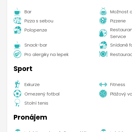
Bar
Možnost 
Pizza s sebou
Pizzerie
Restauran
Polopenze
Service
Snack-bar
Snídaně f
Pro alergiky na lepek
Restaura
Sport
Exkurze
Fitness
Omezený fotbal
Plážový vo
Stolní tenis
Pronájem