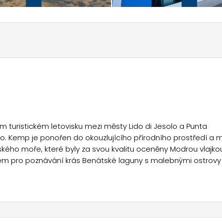
m turistickém letovisku mezi městy Lido di Jesolo a Punta
. Kemp je ponořen do okouzlujícího přírodního prostředí a 
kého moře, které byly za svou kvalitu oceněny Modrou vlajko
dem pro poznávání krás Benátské laguny s malebnými ostrovy
i i pro rychlé dosažení slavných Benátek. Nedaleké Jesolo
ku aktivit pro všechny věkové kategorie.
ytování, navržené tak, aby vyhovovaly potřebám každého hos