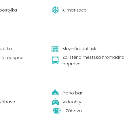
postýlka
Klimatizace
opírka
Mezinárodní tisk
Zajištěna městská hromadná
ná recepce
doprava
Piano bar
 zábava
Videohry
Zábava