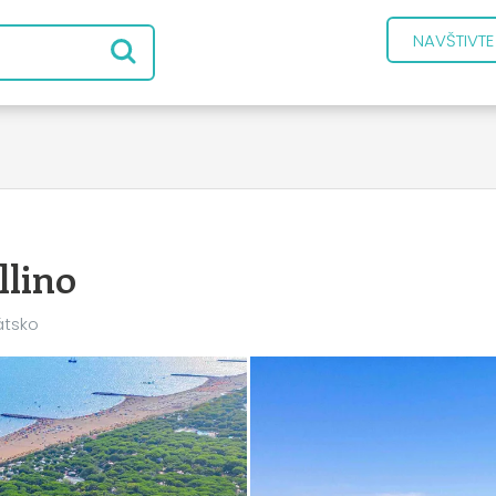
NAVŠTIVT
llino
átsko