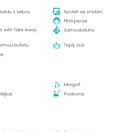
obědu s sebou
Nocleh se snídaní
Plná penze
t with Take Away
Samoobsluha
ormou bufetu
Teplý stůl
ce
Minigolf
lejbal
Posilovna