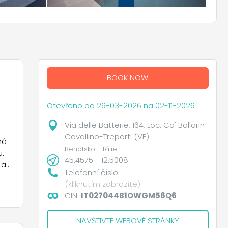
BOOK NOW
Otevřeno od 26-03-2026 na 02-11-2026
Via delle Batterie, 164, Loc. Ca' Ballarin
Cavallino-Treporti (VE)
má
Benátsko - Itálie
u.
45.4575 - 12.5008
 a
Telefonní číslo
(kliknutím zobrazíte)
CIN:
IT027044B1OWGM56Q6
NAVŠTIVTE WEBOVÉ STRÁNKY
ta.