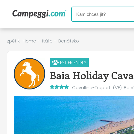
zpět k:
Home
-
Itálie
-
Benátsko
PET FRIENDLY
Baia Holiday Cava
Cavallino-Treporti (VE), Ben