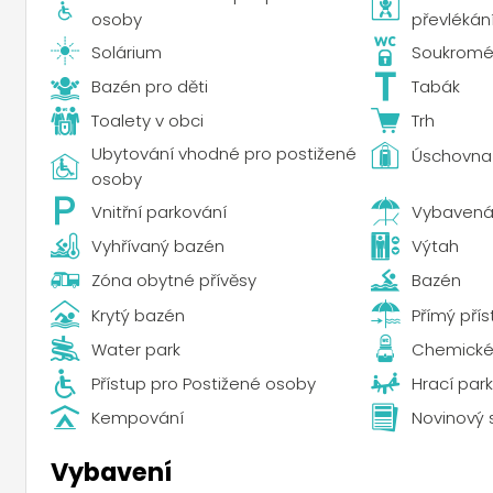
osoby
převlékání
Solárium
Soukromé
Bazén pro děti
Tabák
Toalety v obci
Trh
Ubytování vhodné pro postižené
Úschovna
osoby
Vnitřní parkování
Vybavená
Vyhřívaný bazén
Výtah
Zóna obytné přívěsy
Bazén
Krytý bazén
Přímý přís
Water park
Chemick
Přístup pro Postižené osoby
Hrací park
Kempování
Novinový 
Vybavení