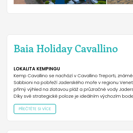
Baia Holiday Cavallino
LOKALITA KEMPINGU
Kemp Cavallino se nachází v Cavallino Treporti, známé
Sabbioni na pobřeží Jaderského moře v regionu Veneto
přímý výhled na zlatavou pláž a průzračné vody Jaders
Díky své strategické poloze je ideálním výchozím bo
díky pohodlnému trajektovému spojení z Punta Sabbion
PŘEČTĚTE SI VÍCE
nabízí rušný noční život, zábavní parky a širokou nabíd
UBYTOVÁNÍ A UBYTOVACÍ JEDNOTKY
Kemp Camping Village Cavallino nabízí různé typy ub