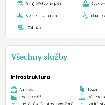
Přímý přístup na pláž
Soukrom
Pro pohodu hostů jsou v Panta Rei Spa k dispozici velk
sprchami, vyhřívanými bazény a individuálními kosmet
Wellness Centrum
Přístup
prádelnou, bankomaty, bezplatným Wi-Fi v prostoru re
AKTIVITY A ZÁBAVA
Zábava
Zábava v kempu Camping Village Cavallino zajistí chvíle
děti, zatímco animační tým nabízí večerní představení,
mohou věnovat plážovému volejbalu, plážovému fotbalu
průvodcem.
Všechny služby
Pro sportovní nadšence je v kempu k dispozici plně vyb
výletů mohou prozkoumat okolí na kole nebo se zúčast
ostrovů.
Infrastruktura
Kemp Camping Village Cavallino è je díky své okouzl
ideální volbou pro dovolenou plnou odpočinku, zábavy
Amfiteátr
Bazar
Písečná pláž
Pláž zdar
Sanitární zařízení pro postižené
Sanitární 