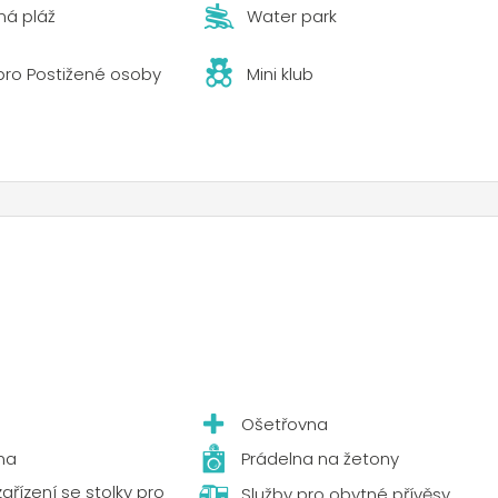
á pláž
Water park
é relaxační prostory se saunou, tureckými lázněmi, zážitkovým
ickými procedurami. Pro doplnění nabídky je kemp è vybaven
 pro Postižené osoby
Mini klub
staurace a půjčovnou ložního prádla a dětských souprav.
 zábavy pro malé i velké. Miniklub pořádá hry a tvůrčí dílny 
 sportovní turnaje a rekreační aktivity. V kempu se hosté
, minigolfu, paintballu a výletům do benátské laguny s
avená posilovna a pořádají se zde venkovní fitness. Milovníci
nit organizovaných výletů za poznáním Benátek a jejich
ující poloze, modernímu vybavení a četným nabízeným služb
 a objevování regionu Benátsko.
Ošetřovna
ma
Prádelna na žetony
zařízení se stolky pro
Služby pro obytné přívěsy