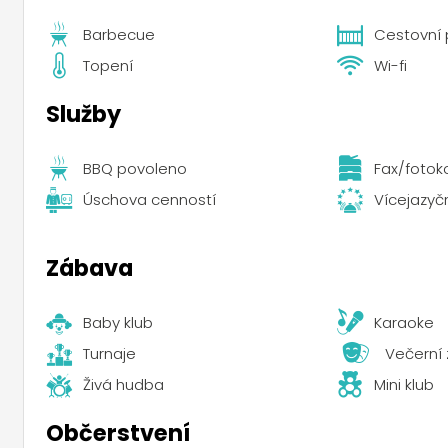
Barbecue
Cestovní 
Topení
Wi-fi
Služby
BBQ povoleno
Fax/fotok
Úschova cenností
Vícejazyč
Zábava
Baby klub
Karaoke
Turnaje
Večerní
Živá hudba
Mini klub
Občerstvení