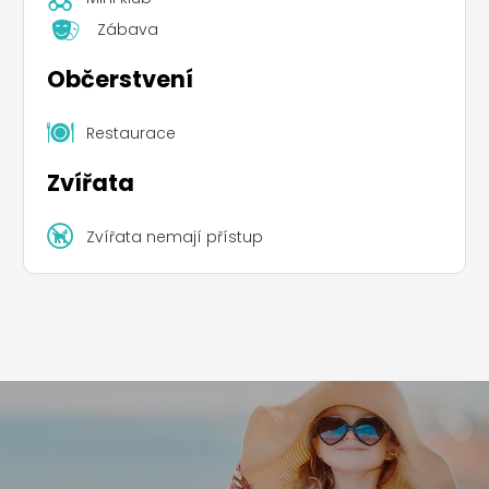
Zábava
Občerstvení
Restaurace
Zvířata
Zvířata nemají přístup
Leaflet
|
©
Koobcamp S.r.l.