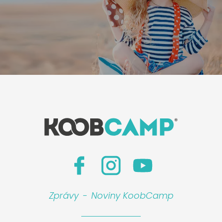
Zprávy
-
Noviny KoobCamp