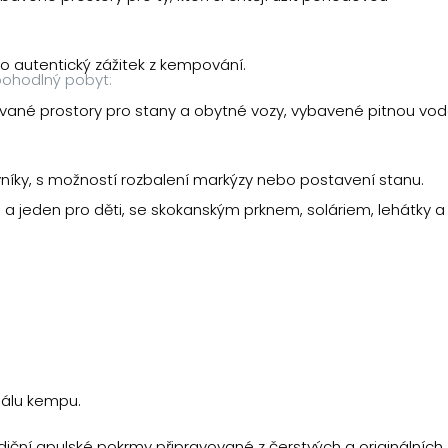
.
ro autentický zážitek z kempování.
í pohodlný pobyt:
ované prostory pro stany a obytné vozy, vybavené pitnou vod
vníky, s možností rozbalení markýzy nebo postavení stanu.
 a jeden pro děti, se skokanským prknem, soláriem, lehátky a
.
eálu kempu.
diční apulské pokrmy připravované z čerstvých a originálních