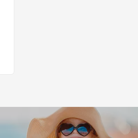
Leaflet
|
©
Koobcamp S.r.l.