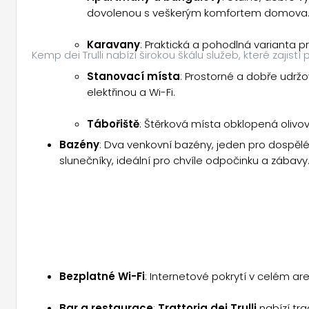
dovolenou s veškerým komfortem domova
Karavany
: Praktická a pohodlná varianta p
Kemp dei Trulli nabízí širokou škálu služeb, které zajist
Stanovací místa
: Prostorné a dobře udrž
elektřinou a Wi-Fi.
Tábořiště
: Štěrková místa obklopená olivo
Bazény
: Dva venkovní bazény, jeden pro dospělé
slunečníky, ideální pro chvíle odpočinku a zábavy
Bezplatné Wi-Fi
: Internetové pokrytí v celém ar
Bar a restaurace
:
Trattoria dei Trulli
nabízí tra