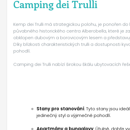
Camping dei Trulli
Kemp dei Trulli má strategickou polohu, je ponořen do k
půvabného historického centra Alberobella, které je
obklopen dubovým a borovicovým lesem a představuje 
Díky blízkosti charakteristických trulli a dostupnosti
pohodlí.
Camping dei Trulli nabízí širokou škálu ubytovacích řeš
Stany pro stanování
: Tyto stany jsou ideál
jedinečný styl a výjimečné pohodlí.
Apartmány a bungalovy
: Útulné, dobře v