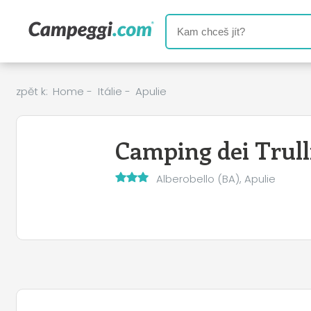
zpět k:
Home
-
Itálie
-
Apulie
Camping dei Trull
Alberobello (BA), Apulie