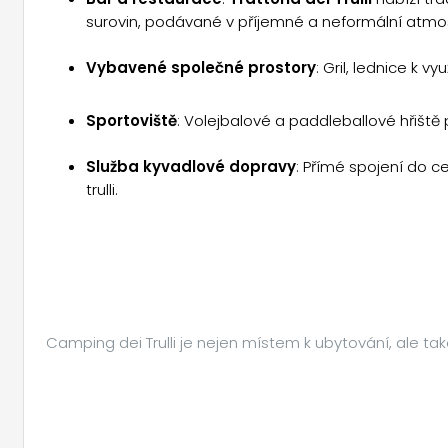
surovin, podávané v příjemné a neformální atmo
Vybavené společné prostory
: Gril, lednice k v
Sportoviště
: Volejbalové a paddleballové hřiště pr
Služba kyvadlové dopravy
: Přímé spojení do c
trulli.
Camping dei Trulli je nejen místem k ubytování, ale t