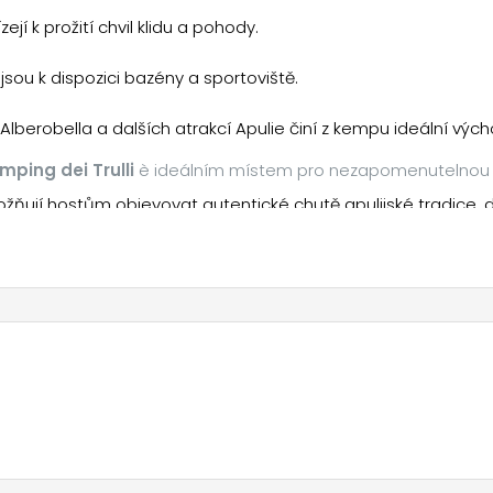
ejí k prožití chvil klidu a pohody.
 jsou k dispozici bazény a sportoviště.
a Alberobella a dalších atrakcí Apulie činí z kempu ideální vých
mping dei Trulli
è ideálním místem pro nezapomenutelnou
možňují hostům objevovat autentické chutě apulijské tradice, d