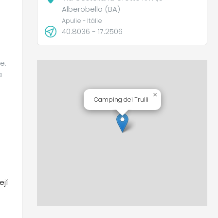
Alberobello (BA)
Apulie - Itálie
40.8036 - 17.2506
e.
a
×
Camping dei Trulli
ejí