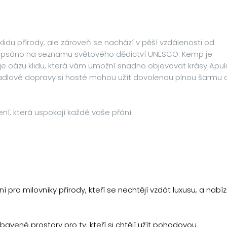
lidu přírody, ale zároveň se nachází v pěší vzdálenosti od
 zapsáno na seznamu světového dědictví UNESCO. Kemp je
oázu klidu, která vám umožní snadno objevovat krásy Apuli
 kyvadlové dopravy si hosté mohou užít dovolenou plnou šarmu 
ení, která uspokojí každé vaše přání:
ní pro milovníky přírody, kteří se nechtějí vzdát luxusu, a nabíz
ybavené prostory pro ty, kteří si chtějí užít pohodovou