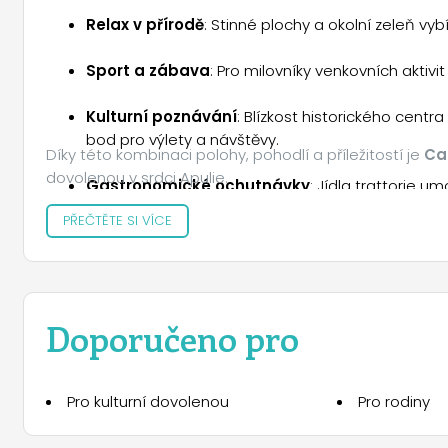
Relax v přírodě
: Stinné plochy a okolní zeleň vybíz
Sport a zábava
: Pro milovníky venkovních aktivit
Kulturní poznávání
: Blízkost historického centr
bod pro výlety a návštěvy.
Díky této kombinaci polohy, pohodlí a příležitostí je
Ca
dovolenou v srdci Apulie.
Gastronomické ochutnávky
: Jídla trattorie u
čemuž je každé jídlo jedinečným zážitkem.
PŘEČTĚTE SI VÍCE
Doporučeno pro
Pro kulturní dovolenou
Pro rodiny