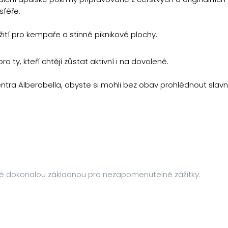
sféře.
yužití pro kempaře a stinné piknikové plochy.
o ty, kteří chtějí zůstat aktivní i na dovolené.
entra Alberobella, abyste si mohli bez obav prohlédnout slav
aké dokonalou základnou pro nezapomenutelné zážitky: