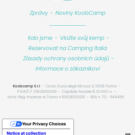
Zprávy
-
Noviny KoobCamp
Kdo jsme
-
Vložte svůj kemp
-
Rezervovat na Camping Italia
Zásady ochrany osobních údajů
-
Informace o zákazníkovi
Koobcamp S.r.l
Corso Duca degli Abruzzi 2, 10128 Torino
P.IVA/C.F. 10628300013
Capitale Sociale € 10.000 i.v.
Iscriz. Reg. Imprese di Torino n.10628300013
REA n. TO - 1149456
Your Privacy Choices
Notice at collection