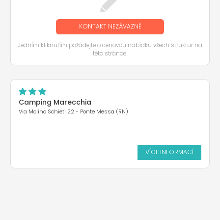
KONTAKT NEZÁVAZNĚ
Jedním kliknutím požádejte o cenovou nabídku všech struktur na
této stránce!
Camping Marecchia
Via Molino Schieti 22 - Ponte Messa (RN)
VÍCE INFORMACÍ