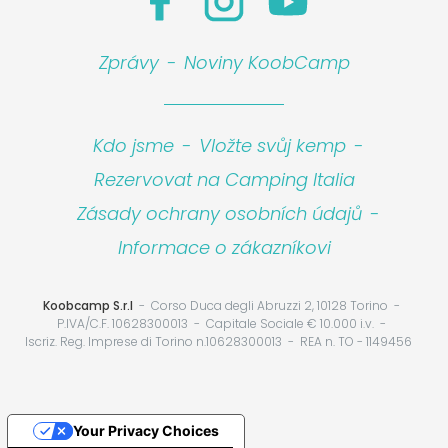
Zprávy
-
Noviny KoobCamp
Kdo jsme
-
Vložte svůj kemp
-
Rezervovat na Camping Italia
Zásady ochrany osobních údajů
-
Informace o zákazníkovi
Koobcamp S.r.l
Corso Duca degli Abruzzi 2, 10128 Torino
P.IVA/C.F. 10628300013
Capitale Sociale € 10.000 i.v.
Iscriz. Reg. Imprese di Torino n.10628300013
REA n. TO - 1149456
Your Privacy Choices