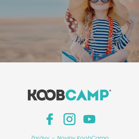
Zprávy
-
Noviny KoobCamp