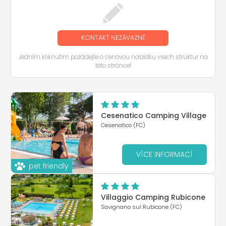
KONTAKT NEZÁVAZNĚ
Jedním kliknutím požádejte o cenovou nabídku všech struktur na
této stránce!
Cesenatico Camping Village
Cesenatico (FC)
VÍCE INFORMACÍ
pet friendly
Villaggio Camping Rubicone
Savignano sul Rubicone (FC)