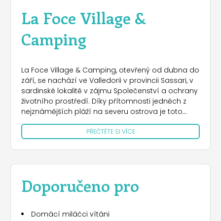
La Foce Village &
Camping
La Foce Village & Camping, otevřený od dubna do
září, se nachází ve Valledorii v provincii Sassari, v
sardinské lokalitě v zájmu Společenství a ochrany
životního prostředí. Díky přítomnosti jedněch z
nejznámějších pláží na severu ostrova je toto
místo ideální pro dovolenou u moře, ale také pro
PŘEČTĚTE SI VÍCE
dovolenou v přírodě, a to i díky zvláštnímu
členění terénu, kdy se řeka Coghinas vlévá do
zálivu Asinara. Pro svůj pobyt si můžete vybrat
různé typy kempů, které se od sebe liší polohou.
Všechny jsou zasazeny do eukalyptového lesa,
Doporučeno pro
mají přípojku elektřiny a nacházejí se v blízkosti
bloků toalet. Všechna stání mají také parkovací
místo pro auta nebo motorky a možnost krytého
Domácí miláčci vítáni
parkování. Alternativně se můžete ubytovat ve