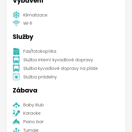
Vybavení
Klimatizace
Wi-fi
Služby
Fax/fotokopírka
Služba interní kyvadlové dopravy
Služba kyvadlové dopravy na pláže
Služba prádelny
Zábava
Baby klub
Karaoke
Piano bar
Turnaje