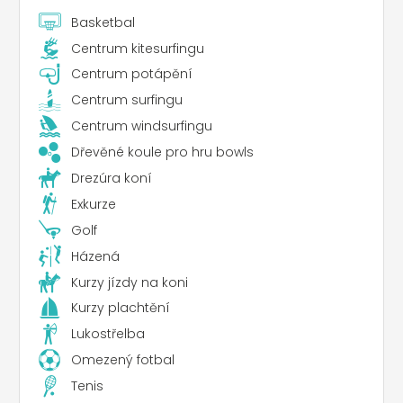
Basketbal
Centrum kitesurfingu
Centrum potápění
Centrum surfingu
Centrum windsurfingu
Dřevěné koule pro hru bowls
Drezúra koní
Exkurze
Golf
Házená
Kurzy jízdy na koni
Kurzy plachtění
Lukostřelba
Omezený fotbal
Tenis