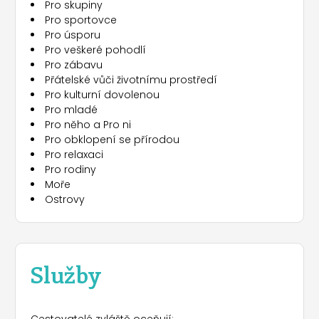
Pro skupiny
zděných bungalovech, které mají jeden
Pro sportovce
dvoulůžkový pokoj a jeden pokoj s palandou,
Pro úsporu
kuchyňský kout s lednicí, vlastní koupelnu a
Pro veškeré pohodlí
verandu. Můžete se také rozhodnout pro mobilní
Pro zábavu
domky, které jsou k dispozici ve 4 typech a mohou
Přátelské vůči životnímu prostředí
ubytovat až 6 osob. Všechny mají zařízenou
Pro kulturní dovolenou
verandu, televizi se satelitní anténou a klimatizaci.
Pro mladé
Případně si můžete vybrat ubytování v několika
Pro něho a Pro ni
apartmánech a chatkách u moře, které se
Pro obklopení se přírodou
nacházejí asi 2 km od kempu. Zvířata jsou
Pro relaxaci
povolena, přičemž možnosti ubytování nejsou
Pro rodiny
nijak zvlášť omezeny. Během dovolené můžete
Moře
využít služeb baru a restaurace-pizzerie, která
Ostrovy
nabízí menu od místní tradice až po mezinárodní
pokrmy. Pokud dáváte přednost stravování v
místě ubytování, můžete požádat o službu
donášky jídla s sebou nebo využít služeb tržnice. K
dispozici budete mít animační aktivity a dva
Služby
bazény, z nichž jeden je vyhrazen pro děti. Můžete
si zapůjčit vybavení pro různé vodní sporty a
aktivity, jako jsou kajaky, kánoe a šlapadla.