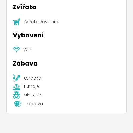
Zvířata
Zvířata Povolena
Vybavení
Wi-fi
Zábava
Leaflet
|
©
Koobcamp S.r.l.
Karaoke
Turnaje
Mini klub
Zábava