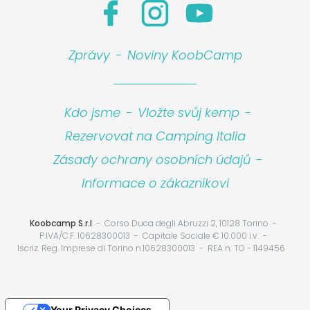
Zprávy
-
Noviny KoobCamp
Kdo jsme
-
Vložte svůj kemp
-
Rezervovat na Camping Italia
Zásady ochrany osobních údajů
-
Informace o zákazníkovi
Koobcamp S.r.l
Corso Duca degli Abruzzi 2, 10128 Torino
P.IVA/C.F. 10628300013
Capitale Sociale € 10.000 i.v.
Iscriz. Reg. Imprese di Torino n.10628300013
REA n. TO - 1149456
Your Privacy Choices