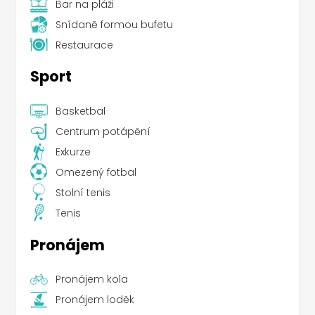
Bar na pláži
Snídaně formou bufetu
Restaurace
Sport
Basketbal
Centrum potápění
Exkurze
Omezený fotbal
Stolní tenis
Tenis
Pronájem
Pronájem kola
Pronájem loděk