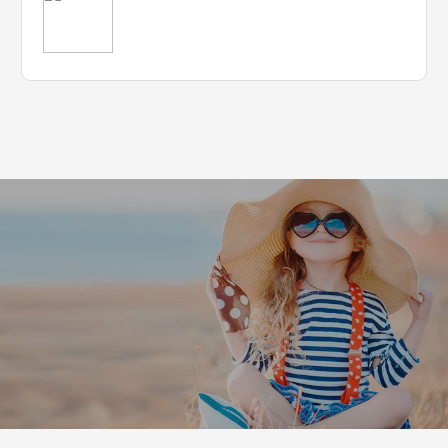
Leaflet
|
©
Koobcamp S.r.l.