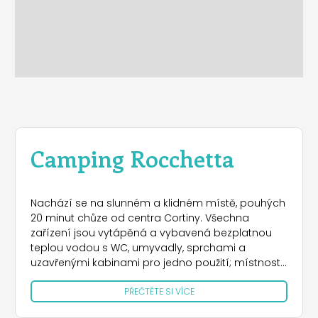
Camping Rocchetta
Nachází se na slunném a klidném místě, pouhých
20 minut chůze od centra Cortiny. Všechna
zařízení jsou vytápěná a vybavená bezplatnou
teplou vodou s WC, umyvadly, sprchami a
uzavřenými kabinami pro jedno použití; místnost
na mytí nádobí a umývárna s pračkou a
PŘEČTĚTE SI VÍCE
sušičkou, žehlírna a vyhřívaná sušárna, chemické
WC, servis pro karavany a přívod vody pro