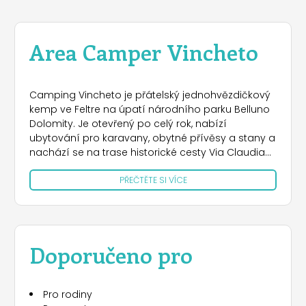
Area Camper Vincheto
Camping Vincheto je přátelský jednohvězdičkový
kemp ve Feltre na úpatí národního parku Belluno
Dolomity. Je otevřený po celý rok, nabízí
ubytování pro karavany, obytné přívěsy a stany a
nachází se na trase historické cesty Via Claudia
Augusta Altinate. Díky své strategické poloze se
PŘEČTĚTE SI VÍCE
hosté snadno dostanou jak do vyhlášených
lyžařských středisek v oblasti, tak do půvabných
benátských přímořských letovisek.
Služby
Doporučeno pro
Kemp nabízí bezplatnou kyvadlovou dopravu,
která spojuje areál pro obytné vozy s nádražím a
usnadňuje tak hostům dopravu.
Pro rodiny