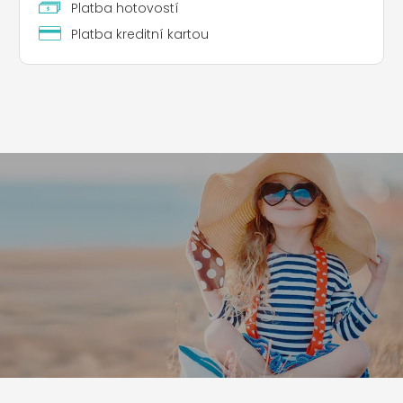
Platba hotovostí
Platba kreditní kartou
Leaflet
|
©
Koobcamp S.r.l.