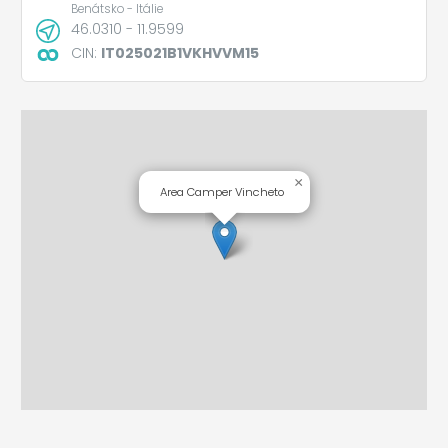
Benátsko - Itálie
46.0310 - 11.9599
CIN:
IT025021B1VKHVVM15
×
Area Camper Vincheto