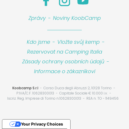
Zprávy
-
Noviny KoobCamp
Kdo jsme
-
Vložte svůj kemp
-
Rezervovat na Camping Italia
Zásady ochrany osobních údajů
-
Informace o zákazníkovi
Koobcamp S.r.l
Corso Duca degli Abruzzi 2, 10128 Torino
P.IVA/C.F. 10628300013
Capitale Sociale € 10.000 i.v.
Iscriz. Reg. Imprese di Torino n.10628300013
REA n. TO - 1149456
Your Privacy Choices