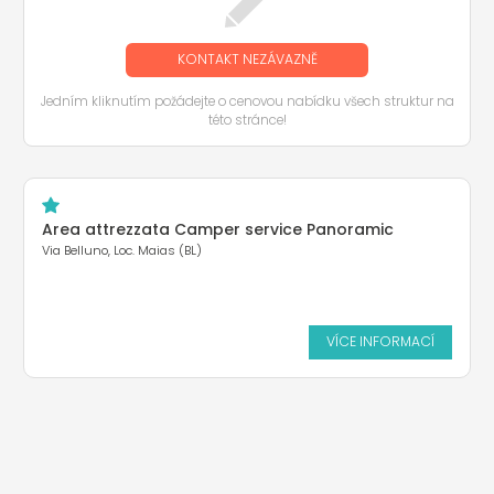
KONTAKT NEZÁVAZNĚ
Jedním kliknutím požádejte o cenovou nabídku všech struktur na
této stránce!
Area attrezzata Camper service Panoramic
Via Belluno, Loc. Maias (BL)
VÍCE INFORMACÍ