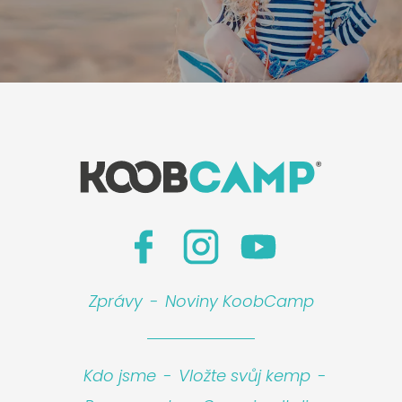
Zprávy
-
Noviny KoobCamp
Kdo jsme
-
Vložte svůj kemp
-