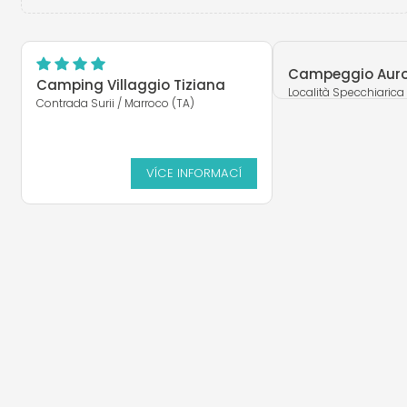
Campeggio Auro
Camping Villaggio Tiziana
Località Specchiarica 
Contrada Surii / Marroco (TA)
Bevagna (TA)
VÍCE INFORMACÍ