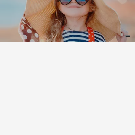
Leaflet
|
©
Koobcamp S.r.l.