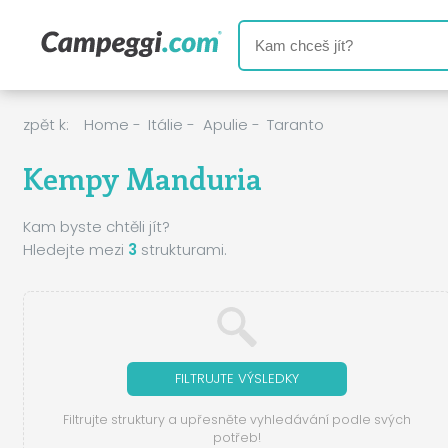
zpět k:
Home
-
Itálie
-
Apulie
-
Taranto
Kempy Manduria
Kam byste chtěli jít?
Hledejte mezi
3
strukturami.
FILTRUJTE VÝSLEDKY
Filtrujte struktury a upřesněte vyhledávání podle svých
potřeb!