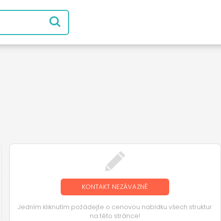
KONTAKT NEZÁVAZNĚ
Jedním kliknutím požádejte o cenovou nabídku všech struktur
na této stránce!