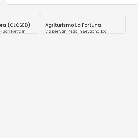
ra (CLOSED)
Agriturismo La Fortuna
- San Pietro In
Via per San Pietro in Bevagna, loc.
Paduli/La Staffa (TA)