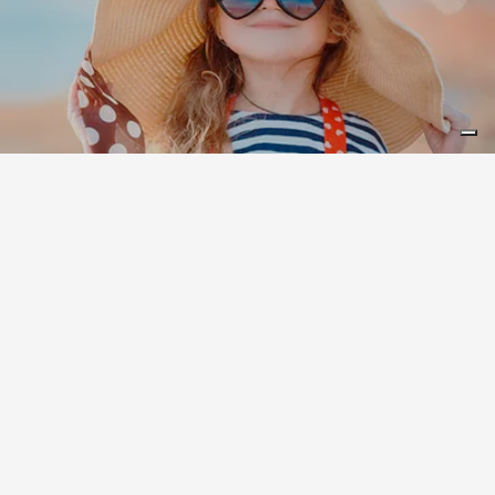
Leaflet
|
©
Koobcamp S.r.l.