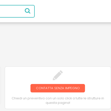
CONTATTA SENZA IMPEGNO
Chiedi un preventivo con un solo click a tutte le strutture in
questa pagina!