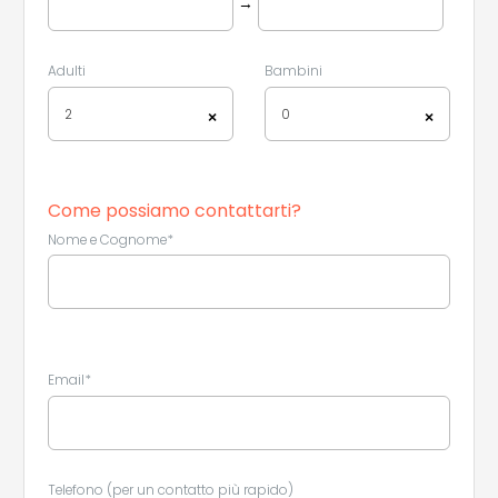
→
Adulti
Bambini
2
0
×
×
Come possiamo contattarti?
Nome e Cognome*
Email*
Telefono (per un contatto più rapido)
Leaflet
|
©
Koobcamp S.r.l.