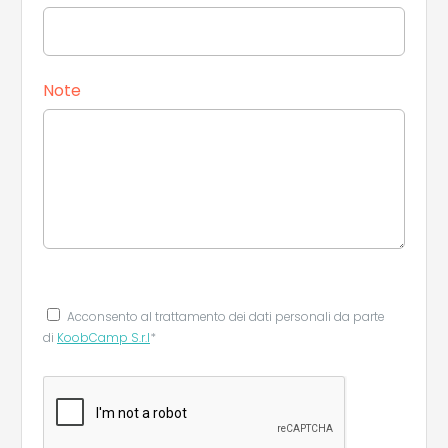
Note
Acconsento al trattamento dei dati personali da parte
di
KoobCamp S.r.l
*