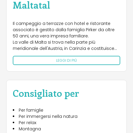
Maltatal
Il campeggio a terrazze con hotel e ristorante
associato è gestito dalla famiglia Pirker da oltre
50 anni, una vera impresa familiare.
La valle di Malta si trova nella parte più
meridionale dell'Austria, in Carinzia e costituisce
l'ingresso orientale del Parco Nazionale degli Alti
LEGGI DI PIÙ
Tauri, la più grande area protetta delle Alpi.
Situato direttamente nel villaggio di alpinisti di
Malta, ci sono 240 posti auto generosamente
disposti su terrazze su una superficie di 3,9 ettari.
2 strutture sanitarie all'avanguardia offrono il
Consigliato per
comfort totale del campeggio.
Terrace Camping Maltatal ha vinto numerosi
premi da importanti club di campeggi come
Per famiglie
ADAC, ANWB, ACSI ed ECC e ha anche vinto il
Per immergersi nella natura
premio europeo DCC.
Per relax
Montagna